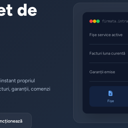
et de
firmata.intra
Fișe service active
Facturi luna curentă
Garanții emise
instant propriul
turi, garanții, comenzi
Fișe
ncționează