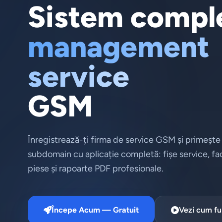
Sistem compl
management
service
GSM
Înregistrează-ți firma de service GSM și primește 
subdomain cu aplicație completă: fișe service, fac
piese și rapoarte PDF profesionale.
Începe Acum — Gratuit
Vezi cum fu