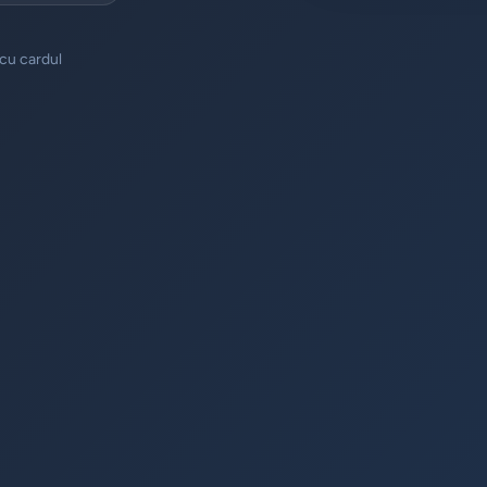
 cu cardul